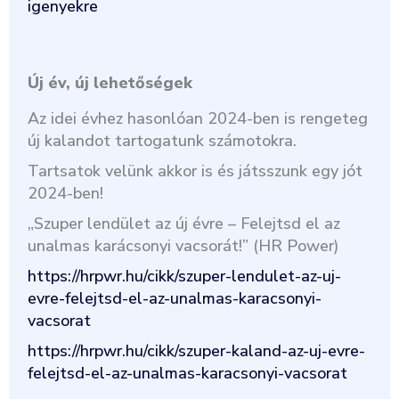
igenyekre
Új év, új lehetőségek
Az idei évhez hasonlóan 2024-ben is rengeteg
új kalandot tartogatunk számotokra.
Tartsatok velünk akkor is és játsszunk egy jót
2024-ben!
„Szuper lendület az új évre – Felejtsd el az
unalmas karácsonyi vacsorát!” (HR Power)
https://hrpwr.hu/cikk/szuper-lendulet-az-uj-
evre-felejtsd-el-az-unalmas-karacsonyi-
vacsorat
https://hrpwr.hu/cikk/szuper-kaland-az-uj-evre-
felejtsd-el-az-unalmas-karacsonyi-vacsorat