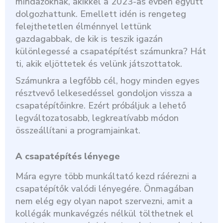
mindazoknak, akikkel a 2023-as évben együtt
dolgozhattunk. Emellett idén is rengeteg
felejthetetlen élménnyel lettünk
gazdagabbak, de kik is teszik igazán
különlegessé a csapatépítést számunkra? Hát
ti, akik eljöttetek és velünk játszottatok.
Számunkra a legfőbb cél, hogy minden egyes
résztvevő lelkesedéssel gondoljon vissza a
csapatépítőinkre. Ezért próbáljuk a lehető
legváltozatosabb, legkreatívabb módon
összeállítani a programjainkat.
A csapatépítés lényege
Mára egyre több munkáltató kezd ráérezni a
csapatépítők valódi lényegére. Önmagában
nem elég egy olyan napot szervezni, amit a
kollégák munkavégzés nélkül tölthetnek el