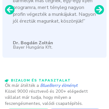
bármelyik más cégnek, egy-egy ilyen
programra, mert tényleg nagyon
profin végezték a munkájukat. Nagyon
jól éreztük magunkat, köszönjük!”
Dr. Bogdán Zoltán
Bayer Hungária Kft.
BIZALOM ÉS TAPASZTALAT
Ők már átélték a
BlueBerry élményt
Közel 9000 résztvevő és 200+ elégedett
vállalat már tudja, hogy milyen a
feszengésmentes, valódi csapatépítés.