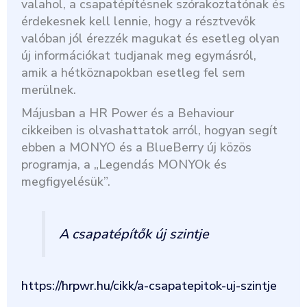
valahol, a csapatépítésnek szórakoztatónak és
érdekesnek kell lennie, hogy a résztvevők
valóban jól érezzék magukat és esetleg olyan
új információkat tudjanak meg egymásról,
amik a hétköznapokban esetleg fel sem
merülnek.
Májusban a HR Power és a Behaviour
cikkeiben is olvashattatok arról, hogyan segít
ebben a MONYO és a BlueBerry új közös
programja, a „Legendás MONYOk és
megfigyelésük”.
A csapatépítők új szintje
https://hrpwr.hu/cikk/a-csapatepitok-uj-szintje