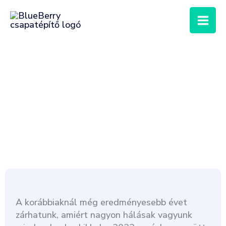
Skip
to
content
A korábbiaknál még eredményesebb évet
zárhatunk, amiért nagyon hálásak vagyunk