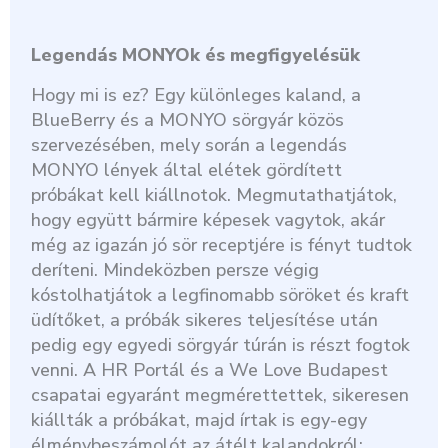
Legendás MONYOk és megfigyelésük
Hogy mi is ez? Egy különleges kaland, a
BlueBerry és a MONYO sörgyár közös
szervezésében, mely során a legendás
MONYO lények által elétek gördített
próbákat kell kiállnotok. Megmutathatjátok,
hogy együtt bármire képesek vagytok, akár
még az igazán jó sör receptjére is fényt tudtok
deríteni. Mindeközben persze végig
kóstolhatjátok a legfinomabb söröket és kraft
üdítőket, a próbák sikeres teljesítése után
pedig egy egyedi sörgyár túrán is részt fogtok
venni. A HR Portál és a We Love Budapest
csapatai egyaránt megmérettettek, sikeresen
kiállták a próbákat, majd írtak is egy-egy
élménybeszámolót az átélt kalandokról: