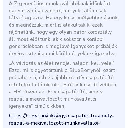
A Z-generációs munkavállalóknak időnként
nagy elvárásai vannak, melyek talán csak
látszólag azok. Ha egy kicsit mélyebbre ásunk
és megnézzük, miért is alakultak ki ezek,
rájöhetünk, hogy egy olyan bátor korosztály
áll most előttünk, akik sokszor a korábbi
generációkban is meglévő igényeket próbálják
érvényesíteni a mai körülményekhez igazodva.
„A változás az élet rendje, haladni kell vele.”
Ezzel mi is egyetértünk a BlueBerrynél, ezért
próbálunk újabb és újabb kreatív csapatépítő
ötletekkel előrukkolni. Erről ír kicsit bővebben
a HR Power az „Egy csapatépítő, amely
reagál a megváltozott munkavállalói
igényekre” című cikkben:
https://hrpwr.hu/cikk/egy-csapatepito-amely-
reagal-a-megvaltozott-munkavallaloi-