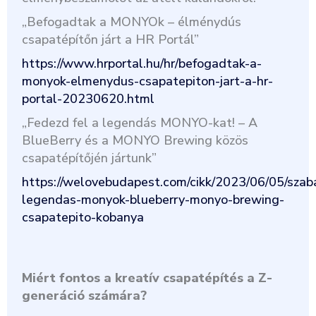
„Befogadtak a MONYOk – élménydús
csapatépítőn járt a HR Portál”
https://www.hrportal.hu/hr/befogadtak-a-
monyok-elmenydus-csapatepiton-jart-a-hr-
portal-20230620.html
„Fedezd fel a legendás MONYO-kat! – A
BlueBerry és a MONYO Brewing közös
csapatépítőjén jártunk”
https://welovebudapest.com/cikk/2023/06/05/szab
legendas-monyok-blueberry-monyo-brewing-
csapatepito-kobanya
Miért fontos a kreatív csapatépítés a Z-
generáció számára?