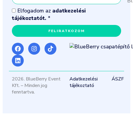
Bl
mail
cím
Adatvédelem
Elfogadom az
adatkezelési
tájékoztatót.
*
FELIRATKOZOM
F
L
I
T
a
i
n
i
c
n
s
k
e
k
t
t
b
e
a
o
o
d
g
k
2026. BlueBerry Event
Adatkezelési
ÁSZF
o
i
r
Kft. – Minden jog
tájékoztató
k
n
a
fenntartva.
m