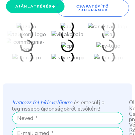
AJÁNLATKÉRÉS
CSAPATÉPÍTŐ
PROGRAMOK
Iratkozz fel hírlevelünkre
és értesülj a
Ol
Ke
legfrissebb újdonságokról elsőként!
Cs
Név
pr
Vé
Ró
E-